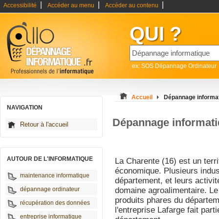
|
|
|
Accessibilité
Accéder au menu
Accéder au contenu
QUI ?
ex: SOS Dépannage Ordinateur
Accueil
Dépannage informa
NAVIGATION
Dépannage informati
Retour à l'accueil
AUTOUR DE L'INFORMATIQUE
La Charente (16) est un terri
économique. Plusieurs indust
maintenance informatique
département, et leurs activi
dépannage ordinateur
domaine agroalimentaire. Le 
produits phares du départeme
récupération des données
l'entreprise Lafarge fait pa
entreprise informatique