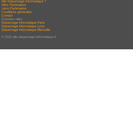
Allo-Depannage-Informatique ?
Sites Partenaires
Liens Partenaires
Conditions générales
Contact
Grandes villes :
Dépannage informatique Paris
Dépannage informatique Lyon
Dépannage informatique Marseille
© 2026 allo-depannage-informatique.fr