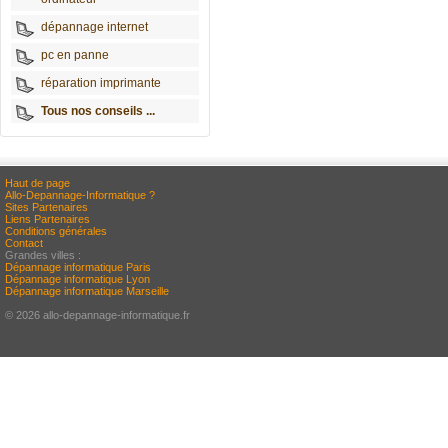
dépannage internet
pc en panne
réparation imprimante
Tous nos conseils ...
Haut de page
Allo-Depannage-Informatique ?
Sites Partenaires
Liens Partenaires
Conditions générales
Contact
Grandes villes :
Dépannage informatique Paris
Dépannage informatique Lyon
Dépannage informatique Marseille
© 2026 allo-depannage-informatique.fr