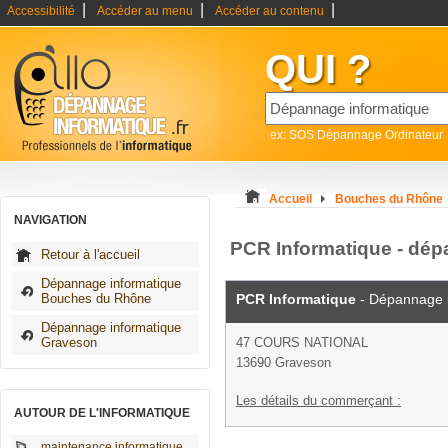
|
|
|
Accessibilité
Accéder au menu
Accéder au contenu
QUI ?
ex: SOS Dépannage Ordinateur
Accueil
Bouches du Rhône
NAVIGATION
PCR Informatique - dé
Retour à l'accueil
Dépannage informatique
Bouches du Rhône
PCR Informatique
- Dépannage 
Dépannage informatique
Graveson
47 COURS NATIONAL
13690 Graveson
Les détails du commerçant :
AUTOUR DE L'INFORMATIQUE
maintenance informatique