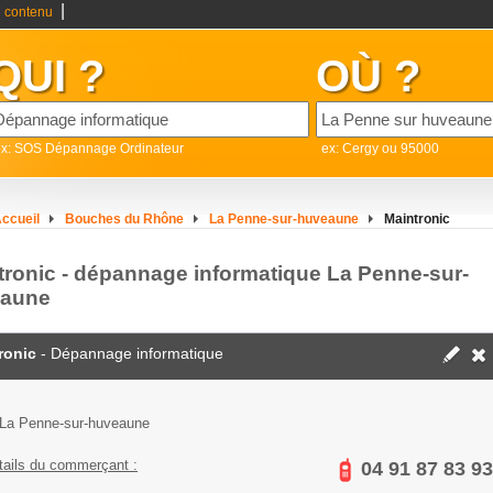
|
 contenu
QUI ?
OÙ ?
ex: SOS Dépannage Ordinateur
ex: Cergy ou 95000
ccueil
Bouches du Rhône
La Penne-sur-huveaune
Maintronic
tronic - dépannage informatique La Penne-sur-
aune
ronic
- Dépannage informatique
La Penne-sur-huveaune
tails du commerçant :
04 91 87 83 93