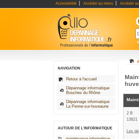
|
|
Accessibilité
Accéder au menu
Accéder au
A
NAVIGATION
Main
Retour à l'accueil
huve
Dépannage informatique
Bouches du Rhône
Maint
Dépannage informatique
La Penne-sur-huveaune
2 B
13821 
AUTOUR DE L'INFORMATIQUE
Les dé
maintenance informatique