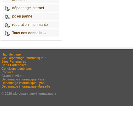
dépannage internet
pc en panne
réparation imprimante
Tous nos conseils ...
Haut de page
Allo-Depannage-Informatique ?
Sites Partenaires
Liens Partenaires
Conditions générales
Contact
Grandes villes :
Dépannage informatique Paris
Dépannage informatique Lyon
Dépannage informatique Marseille
© 2026 allo-depannage-informatique.fr