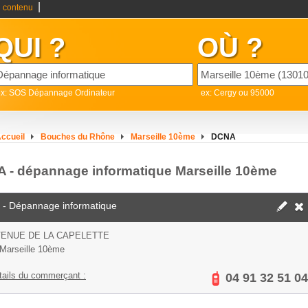
|
 contenu
QUI ?
OÙ ?
ex: SOS Dépannage Ordinateur
ex: Cergy ou 95000
ccueil
Bouches du Rhône
Marseille 10ème
DCNA
 - dépannage informatique Marseille 10ème
- Dépannage informatique
VENUE DE LA CAPELETTE
Marseille 10ème
tails du commerçant :
04 91 32 51 04