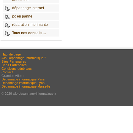
dépannage internet
pc en panne
réparation imprimante
Tous nos conseils ...
Haut de page
Allo-Depannage-Informatique ?
Sites Partenaires
Liens Partenaires
Conditions générales
Contact
Grandes villes :
Dépannage informatique Paris
Dépannage informatique Lyon
Dépannage informatique Marseille
© 2026 allo-depannage-informatique.fr