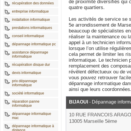
de proximité diversifiés qui 
récupération des données
quatre quartiers.
entreprise informatique
Les activités de service se
installation informatique
5e arrondissement de Marseil
prestations informatiques
beaucoup de spécialistes en
conseil informatique
réaliser la maintenance ou l
appel à un technicien inform
dépannage informatique pc
lorsque l’on utilise régulièr
assistance dépannage
cela permet de limiter les ri
informatique
informatique. Le technicien 
récupération disque dur
remplacement des composant
révèlent défectueux ou de ve
devis informatique
vous pouvez retrouver facil
prix dépannage
dépannage informatique dans
informatique
ainsi que leurs coordonnées
société informatique
réparation panne
BIJAOUI
- Dépannage inform
informatique
dépannage informatique
10 RUE FRANCOIS ARAG
mac
13005 Marseille 5ème
dépannage informatique à
distance