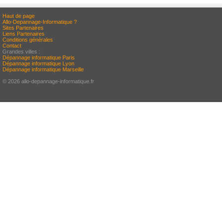
Haut de page
Allo-Depannage-Informatique ?
Sites Partenaires
Liens Partenaires
Conditions générales
Contact
Grandes villes :
Dépannage informatique Paris
Dépannage informatique Lyon
Dépannage informatique Marseille
© 2026 allo-depannage-informatique.fr