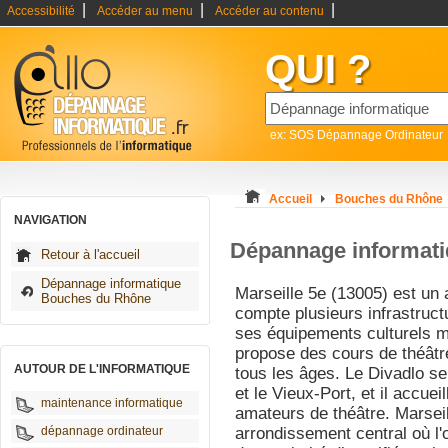
|
|
|
Accessibilité
Accéder au menu
Accéder au contenu
QUI ?
ex: SOS Dépannage Ordinateur
Accueil
Bouches du Rhône
NAVIGATION
Dépannage informati
Retour à l'accueil
Dépannage informatique
Marseille 5e (13005) est un
Bouches du Rhône
compte plusieurs infrastructu
ses équipements culturels ma
propose des cours de théâtr
AUTOUR DE L'INFORMATIQUE
tous les âges. Le Divadlo se 
et le Vieux-Port, et il accuei
maintenance informatique
amateurs de théâtre. Marseil
dépannage ordinateur
arrondissement central où 