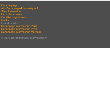
Haut de page
Allo-Depannage-Informatique ?
Sites Partenaires
Liens Partenaires
Conditions générales
Contact
Grandes villes :
Dépannage informatique Paris
Dépannage informatique Lyon
Dépannage informatique Marseille
© 2026 allo-depannage-informatique.fr