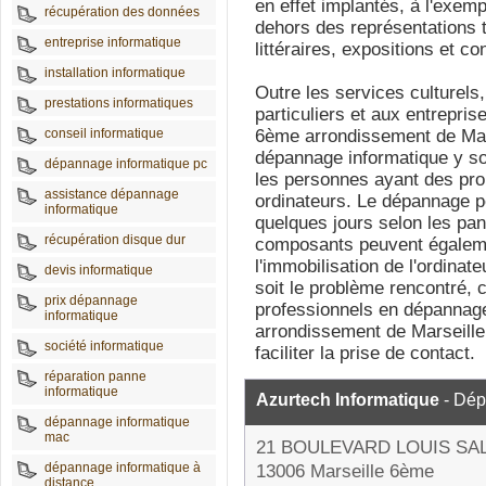
en effet implantés, à l'exem
récupération des données
dehors des représentations 
entreprise informatique
littéraires, expositions et co
installation informatique
Outre les services culturel
prestations informatiques
particuliers et aux entrepris
conseil informatique
6ème arrondissement de Mars
dépannage informatique y s
dépannage informatique pc
les personnes ayant des pro
assistance dépannage
ordinateurs. Le dépannage p
informatique
quelques jours selon les p
récupération disque dur
composants peuvent égaleme
l'immobilisation de l'ordinat
devis informatique
soit le problème rencontré, 
prix dépannage
professionnels en dépannag
informatique
arrondissement de Marseill
société informatique
faciliter la prise de contact.
réparation panne
informatique
Azurtech Informatique
- Dép
dépannage informatique
mac
21 BOULEVARD LOUIS SA
dépannage informatique à
13006 Marseille 6ème
distance