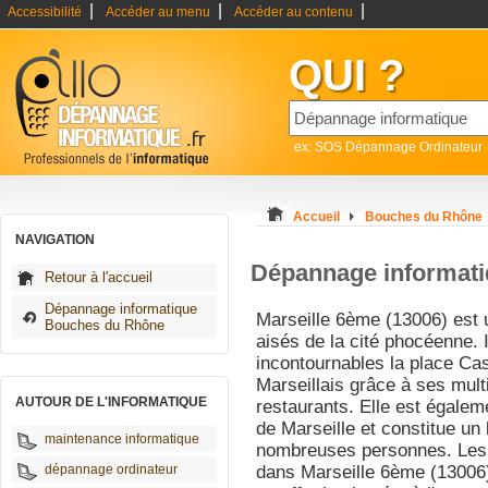
|
|
|
Accessibilité
Accéder au menu
Accéder au contenu
QUI ?
ex: SOS Dépannage Ordinateur
Accueil
Bouches du Rhône
NAVIGATION
Dépannage informati
Retour à l'accueil
Dépannage informatique
Marseille 6ème (13006) est 
Bouches du Rhône
aisés de la cité phocéenne. 
incontournables la place Cast
Marseillais grâce à ses mul
AUTOUR DE L'INFORMATIQUE
restaurants. Elle est égalem
de Marseille et constitue un
maintenance informatique
nombreuses personnes. Les l
dépannage ordinateur
dans Marseille 6ème (13006)