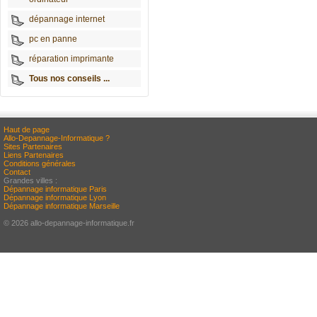
dépannage internet
pc en panne
réparation imprimante
Tous nos conseils ...
Haut de page
Allo-Depannage-Informatique ?
Sites Partenaires
Liens Partenaires
Conditions générales
Contact
Grandes villes :
Dépannage informatique Paris
Dépannage informatique Lyon
Dépannage informatique Marseille
© 2026 allo-depannage-informatique.fr