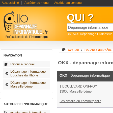
|
|
|
Accessibilité
Accéder au menu
Accéder au contenu
QUI ?
ex: SOS Dépannage Ordinateur
Accueil
Bouches du Rhône
NAVIGATION
OKX - dépannage inform
Retour à l'accueil
Dépannage informatique
Bouches du Rhône
OKX
- Dépannage informatique
Dépannage informatique
Marseille 8ème
1 BOULEVARD ONFROY
13008 Marseille 8ème
Les détails du commerçant :
AUTOUR DE L'INFORMATIQUE
maintenance informatique