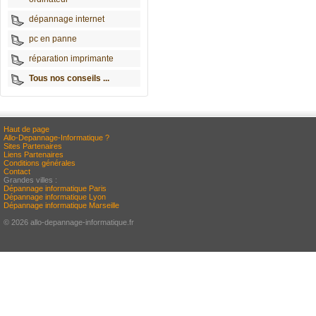
dépannage internet
pc en panne
réparation imprimante
Tous nos conseils ...
Haut de page
Allo-Depannage-Informatique ?
Sites Partenaires
Liens Partenaires
Conditions générales
Contact
Grandes villes :
Dépannage informatique Paris
Dépannage informatique Lyon
Dépannage informatique Marseille
© 2026 allo-depannage-informatique.fr