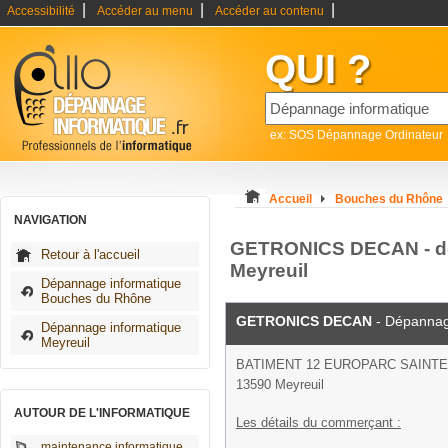
|
|
|
Accessibilité
Accéder au menu
Accéder au contenu
QUI ?
ex: SOS Dépannage Ordinateur
Accueil
Bouches du Rhône
NAVIGATION
GETRONICS DECAN - dé
Retour à l'accueil
Meyreuil
Dépannage informatique
Bouches du Rhône
GETRONICS DECAN
- Dépannag
Dépannage informatique
Meyreuil
BATIMENT 12 EUROPARC SAINTE
13590 Meyreuil
AUTOUR DE L'INFORMATIQUE
Les détails du commerçant :
maintenance informatique