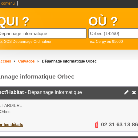
|
 contenu
QUI ?
OÙ ?
ex: SOS Dépannage Ordinateur
ex: Cergy ou 95000
ccueil
Calvados
Dépannage informatique Orbec
nnage informatique Orbec
lect'Habitat
- Dépannage informatique
EHARDIERE
 Orbec
02 31 63 13 86
er les détails