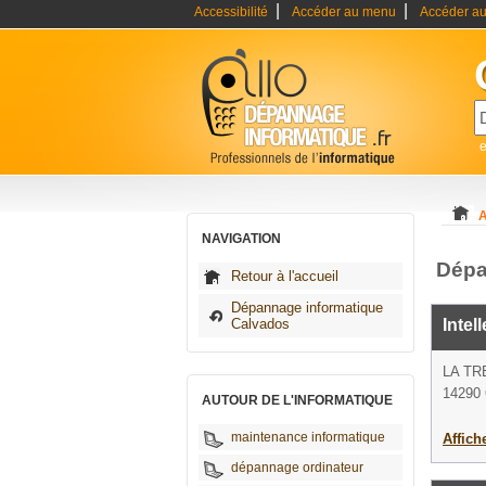
|
|
Accessibilité
Accéder au menu
Accéder au
A
NAVIGATION
Dépa
Retour à l'accueil
Dépannage informatique
Calvados
Intel
LA TR
14290
AUTOUR DE L'INFORMATIQUE
maintenance informatique
Affich
dépannage ordinateur