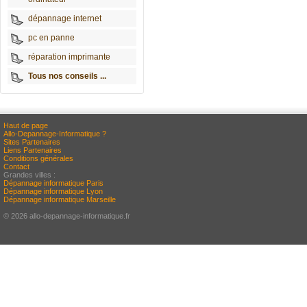
dépannage internet
pc en panne
réparation imprimante
Tous nos conseils ...
Haut de page
Allo-Depannage-Informatique ?
Sites Partenaires
Liens Partenaires
Conditions générales
Contact
Grandes villes :
Dépannage informatique Paris
Dépannage informatique Lyon
Dépannage informatique Marseille
© 2026 allo-depannage-informatique.fr