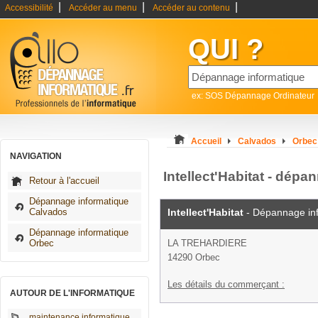
|
|
|
Accessibilité
Accéder au menu
Accéder au contenu
QUI ?
ex: SOS Dépannage Ordinateur
Accueil
Calvados
Orbec
NAVIGATION
Intellect'Habitat - dép
Retour à l'accueil
Dépannage informatique
Calvados
Intellect'Habitat
- Dépannage in
Dépannage informatique
Orbec
LA TREHARDIERE
14290 Orbec
Les détails du commerçant :
AUTOUR DE L'INFORMATIQUE
maintenance informatique