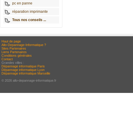
pc en panne
réparation imprimante
Tous nos conseils ...
Haut de page
Allo-Depannage-Informatique ?
Sites Partenaires
Liens Partenaires
Conditions générales
Contact
Grandes villes :
Dépannage informatique Paris
Dépannage informatique Lyon
Dépannage informatique Marseille
© 2026 allo-depannage-informatique.fr