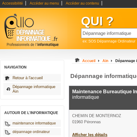
|
|
|
Accessibilité
Accéder au menu
Accéder au contenu
QUI ?
ex: SOS Dépannage Ordinateur
Accueil
Ain
Dépannage i
NAVIGATION
Dépannage informatiqu
Retour à l'accueil
Dépannage informatique
Ain
Maintenance Bureautique I
informatique
AUTOUR DE L'INFORMATIQUE
CHEMIN DE MONTERNOZ
01960 Péronnas
maintenance informatique
dépannage ordinateur
Afficher les détails