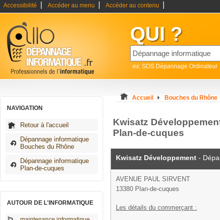
|
|
|
Accessibilité
Accéder au menu
Accéder au contenu
QUI ?
ex: SOS Dépannage Ordinateur
Accueil
Bouches du Rhône
NAVIGATION
Kwisatz Développement
Retour à l'accueil
Plan-de-cuques
Dépannage informatique
Bouches du Rhône
Kwisatz Développement
- Dépa
Dépannage informatique
Plan-de-cuques
AVENUE PAUL SIRVENT
13380 Plan-de-cuques
AUTOUR DE L'INFORMATIQUE
Les détails du commerçant :
maintenance informatique