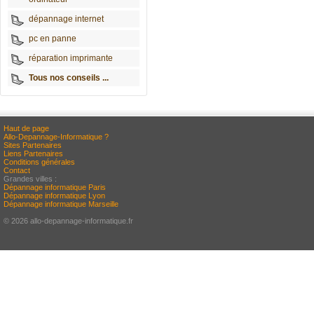
dépannage internet
pc en panne
réparation imprimante
Tous nos conseils ...
Haut de page
Allo-Depannage-Informatique ?
Sites Partenaires
Liens Partenaires
Conditions générales
Contact
Grandes villes :
Dépannage informatique Paris
Dépannage informatique Lyon
Dépannage informatique Marseille
© 2026 allo-depannage-informatique.fr