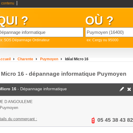
|
 contenu
QUI ?
OÙ ?
ex: SOS Dépannage Ordinateur
ex: Cergy ou 95000
ccueil
Charente
Puymoyen
Idéal Micro 16
l Micro 16 - dépannage informatique Puymoyen
 Micro 16
- Dépannage informatique
UE D ANGOULEME
 Puymoyen
tails du commerçant :
05 45 38 43 82