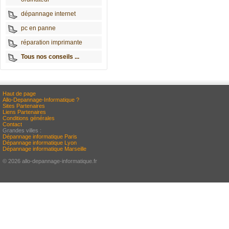
dépannage internet
pc en panne
réparation imprimante
Tous nos conseils ...
Haut de page
Allo-Depannage-Informatique ?
Sites Partenaires
Liens Partenaires
Conditions générales
Contact
Grandes villes :
Dépannage informatique Paris
Dépannage informatique Lyon
Dépannage informatique Marseille
© 2026 allo-depannage-informatique.fr