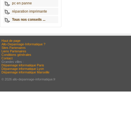
pc en panne
réparation imprimante
Tous nos conseils ...
Haut de page
Allo-Depannage-Informatique ?
Sites Partenaires
Liens Partenaires
Conditions générales
Contact
Grandes villes :
Dépannage informatique Paris
Dépannage informatique Lyon
Dépannage informatique Marseille
© 2026 allo-depannage-informatique.fr