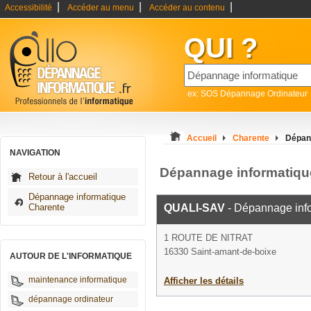
|
|
|
Accessibilité
Accéder au menu
Accéder au contenu
QUI ?
ex: SOS Dépannage Ordinateur
Accueil
Charente
Dépann
NAVIGATION
Dépannage informatiqu
Retour à l'accueil
Dépannage informatique
Charente
QUALI-SAV
- Dépannage inf
1 ROUTE DE NITRAT
16330 Saint-amant-de-boixe
AUTOUR DE L'INFORMATIQUE
maintenance informatique
Afficher les détails
dépannage ordinateur