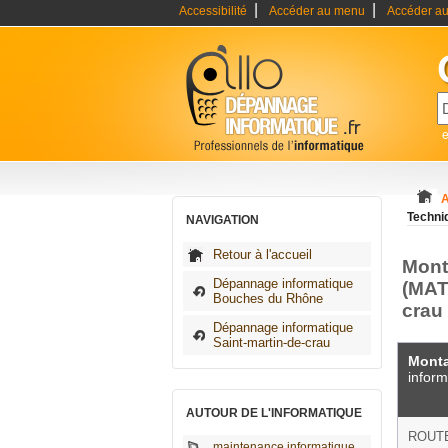
|
|
Accessibilité
Accéder au menu
Accéder au
A
Techni
NAVIGATION
Retour à l'accueil
Mont
Dépannage informatique
(MAT
Bouches du Rhône
crau
Dépannage informatique
Saint-martin-de-crau
Monta
inform
AUTOUR DE L'INFORMATIQUE
ROUTE
maintenance informatique