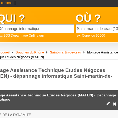
|
 contenu
QUI ?
OÙ ?
ex: SOS Dépannage Ordinateur
ex: Cergy ou 95000
ccueil
Bouches du Rhône
Saint-martin-de-crau
Montage Assistance
que Etudes Négoces (MATEN)
age Assistance Technique Etudes Négoces
EN) - dépannage informatique Saint-martin-de-
ge Assistance Technique Etudes Négoces (MATEN)
- Dépannage
atique
 DE LA DYNAMITE