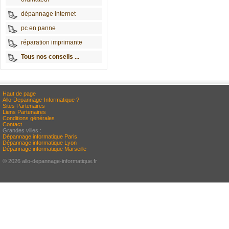
dépannage internet
pc en panne
réparation imprimante
Tous nos conseils ...
Haut de page
Allo-Depannage-Informatique ?
Sites Partenaires
Liens Partenaires
Conditions générales
Contact
Grandes villes :
Dépannage informatique Paris
Dépannage informatique Lyon
Dépannage informatique Marseille
© 2026 allo-depannage-informatique.fr