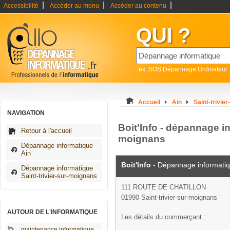
|
|
|
Accessibilité
Accéder au menu
Accéder au contenu
QUI ?
ex: SOS Dépannage Ordinateur
Accueil
Ain
Saint-trivie
NAVIGATION
Boit'Info - dépannage in
Retour à l'accueil
moignans
Dépannage informatique
Ain
Boit'Info
- Dépannage informati
Dépannage informatique
Saint-trivier-sur-moignans
111 ROUTE DE CHATILLON
01990 Saint-trivier-sur-moignans
AUTOUR DE L'INFORMATIQUE
Les détails du commerçant :
maintenance informatique