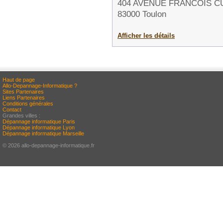
404 AVENUE FRANCOIS C
83000 Toulon
Afficher les détails
Haut de page
Allo-Depannage-Informatique ?
Sites Partenaires
Liens Partenaires
Conditions générales
Contact
Grandes villes :
Dépannage informatique Paris
Dépannage informatique Lyon
Dépannage informatique Marseille
© 2026 allo-depannage-informatique.fr