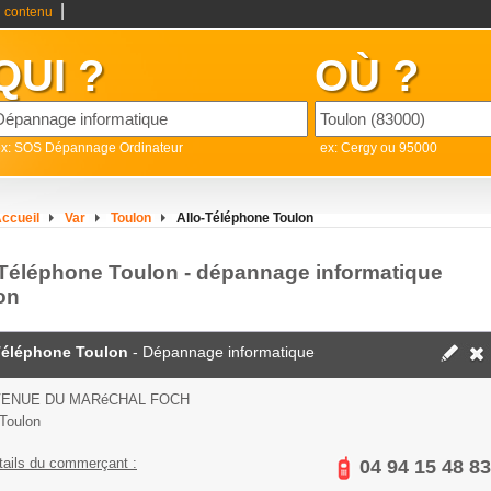
|
 contenu
QUI ?
OÙ ?
ex: SOS Dépannage Ordinateur
ex: Cergy ou 95000
ccueil
Var
Toulon
Allo-Téléphone Toulon
-Téléphone Toulon - dépannage informatique
on
Téléphone Toulon
- Dépannage informatique
VENUE DU MARéCHAL FOCH
Toulon
tails du commerçant :
04 94 15 48 83