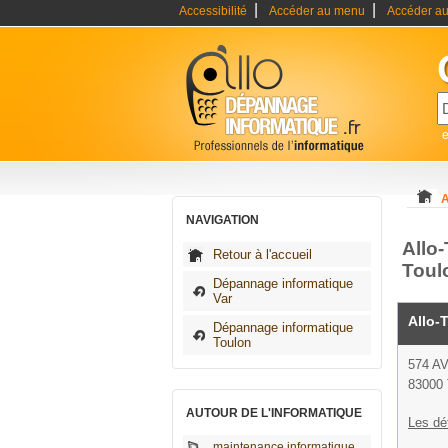
|
|
Accessibilité
Accéder au menu
Accéder au
A
NAVIGATION
Allo
Retour à l'accueil
Toul
Dépannage informatique
Var
Allo-
Dépannage informatique
Toulon
574 A
83000 
AUTOUR DE L'INFORMATIQUE
Les dé
maintenance informatique