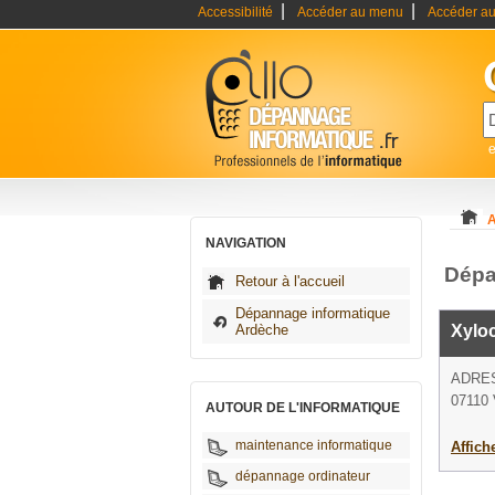
|
|
Accessibilité
Accéder au menu
Accéder au
A
NAVIGATION
Dépa
Retour à l'accueil
Dépannage informatique
Ardèche
Xylo
ADRE
07110 
AUTOUR DE L'INFORMATIQUE
maintenance informatique
Affich
dépannage ordinateur