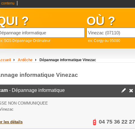
|
 contenu
QUI ?
OÙ ?
ex: SOS Dépannage Ordinateur
ex: Cergy ou 95000
ccueil
Ardèche
Dépannage informatique Vinezac
nnage informatique Vinezac
cam
- Dépannage informatique
SSE NON COMMUNIQUEE
Vinezac
04 75 36 22 27
er les détails