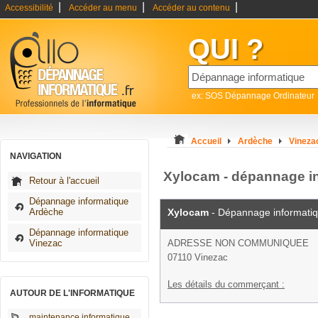
|
|
|
Accessibilité
Accéder au menu
Accéder au contenu
QUI ?
ex: SOS Dépannage Ordinateur
Accueil
Ardèche
Vineza
NAVIGATION
Xylocam - dépannage i
Retour à l'accueil
Dépannage informatique
Ardèche
Xylocam
- Dépannage informati
Dépannage informatique
Vinezac
ADRESSE NON COMMUNIQUEE
07110 Vinezac
Les détails du commerçant :
AUTOUR DE L'INFORMATIQUE
maintenance informatique