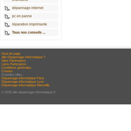
dépannage internet
pc en panne
réparation imprimante
Tous nos conseils ...
Haut de page
Allo-Depannage-Informatique ?
Sites Partenaires
Liens Partenaires
Conditions générales
Contact
Grandes villes :
Dépannage informatique Paris
Dépannage informatique Lyon
Dépannage informatique Marseille
© 2026 allo-depannage-informatique.fr