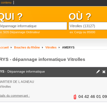
|
 contenu
QUI ?
OÙ ?
ex: SOS Dépannage Ordinateur
ex: Cergy ou 95000
ccueil
Bouches du Rhône
Vitrolles
AMERYS
YS - dépannage informatique Vitrolles
YS
- Dépannage informatique
UARTIER DE L AGNEAU
Vitrolles
tails du commerçant :
04 42 46 01 09