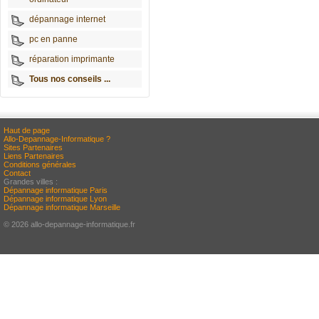
dépannage internet
pc en panne
réparation imprimante
Tous nos conseils ...
Haut de page
Allo-Depannage-Informatique ?
Sites Partenaires
Liens Partenaires
Conditions générales
Contact
Grandes villes :
Dépannage informatique Paris
Dépannage informatique Lyon
Dépannage informatique Marseille
© 2026 allo-depannage-informatique.fr