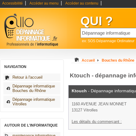
|
|
|
Accessibilité
Accéder au menu
Accéder au contenu
QUI ?
ex: SOS Dépannage Ordinateur
Accueil
Bouches du Rhône
NAVIGATION
Ktouch - dépannage info
Retour à l'accueil
Dépannage informatique
Bouches du Rhône
Ktouch
- Dépannage informatiq
Dépannage informatique
Vitrolles
1160 AVENUE JEAN MONNET
13127 Vitrolles
Les détails du commerçant :
AUTOUR DE L'INFORMATIQUE
maintenance informatique