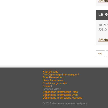
Affich
LE 
10 PL
22110 
Affich
<<
Haut de page
Allo-Depannage-Informatique ?
Sites Partenaires
Liens Partenaires
Conditions générales
Contact
Grandes villes :
Dépannage informatique Paris
Dépannage informatique Lyon
Dépannage informatique Marseille
© 2026 allo-depannage-informatique.fr