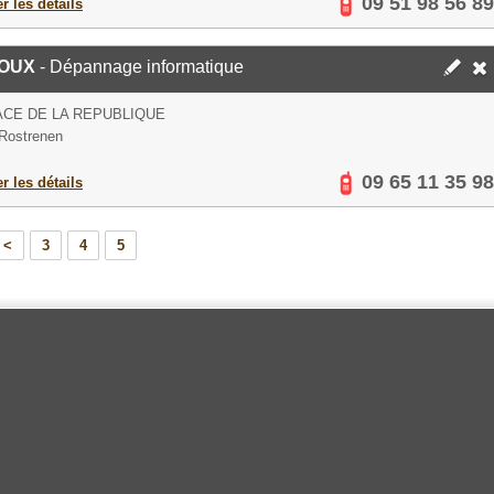
09 51 98 56 89
er les détails
ROUX
- Dépannage informatique
ACE DE LA REPUBLIQUE
Rostrenen
09 65 11 35 98
er les détails
<
3
4
5