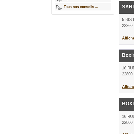
SAR
Tous nos conseils ...
5 BIS
22260 
Affich
Boxi
16 RU
22800 
Affich
BOX
16 RU
22800 