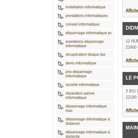
installation informatique
Affich
prestations informatiques
conseil informatique
DIDM
dépannage informatique pc
12 RU
assistance dépannage
informatique
22400 
récupération disque dur
Affich
devis informatique
prix dépannage
informatique
LE P
société informatique
3 BIS
réparation panne
22190 
informatique
dépannage informatique
Affich
mac
dépannage informatique à
distance
MAI
dépannage informatique à
domicile