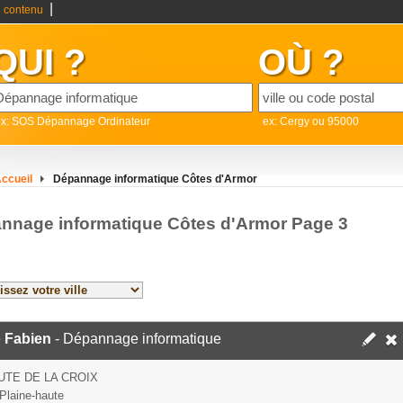
|
 contenu
QUI ?
OÙ ?
ex: SOS Dépannage Ordinateur
ex: Cergy ou 95000
ccueil
Dépannage informatique Côtes d'Armor
nnage informatique Côtes d'Armor Page 3
 Fabien
- Dépannage informatique
UTE DE LA CROIX
Plaine-haute