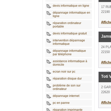
devis informatique en ligne
17 RU
22190 
dépannage informatique en
ligne
Affich
réparation ordinateur
portable
devis informatique gratuit
Jams
intervention dépannage
informatique
24 PL
dépannage informatique
22150 
par téléphone
assistance informatique à
Affich
domicile
ecran noir sur pc
Toti 
réparation disque dur
problème de son sur
2 GAR
ordinateur
22620 
dépannage internet
Affich
pc en panne
réparation imprimante