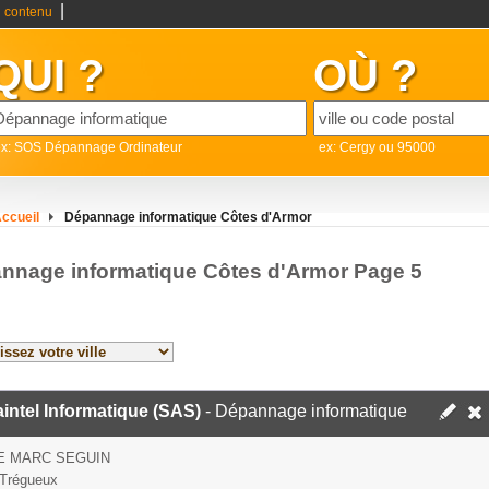
|
 contenu
QUI ?
OÙ ?
ex: SOS Dépannage Ordinateur
ex: Cergy ou 95000
ccueil
Dépannage informatique Côtes d'Armor
nnage informatique Côtes d'Armor Page 5
ntel Informatique (SAS)
- Dépannage informatique
E MARC SEGUIN
Trégueux