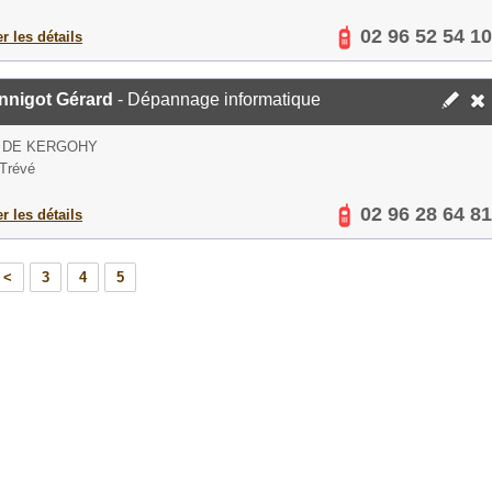
02 96 52 54 10
er les détails
nnigot Gérard
- Dépannage informatique
E DE KERGOHY
Trévé
02 96 28 64 81
er les détails
<
3
4
5