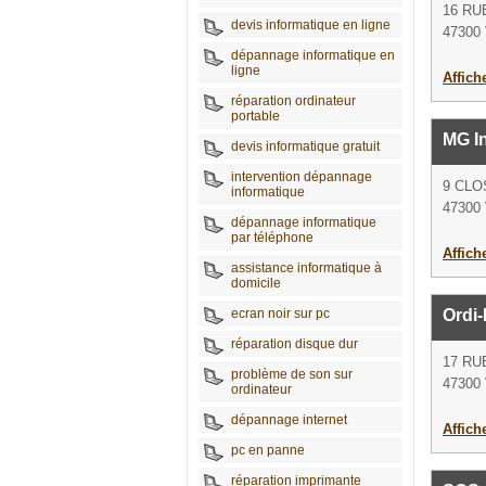
16 RU
devis informatique en ligne
47300 
dépannage informatique en
ligne
Affich
réparation ordinateur
portable
MG I
devis informatique gratuit
intervention dépannage
9 CL
informatique
47300 
dépannage informatique
par téléphone
Affich
assistance informatique à
domicile
ecran noir sur pc
Ordi
réparation disque dur
17 RU
problème de son sur
47300 
ordinateur
dépannage internet
Affich
pc en panne
réparation imprimante