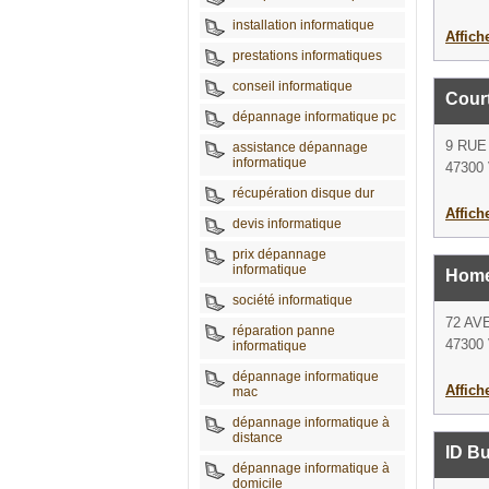
installation informatique
Affich
prestations informatiques
conseil informatique
Court
dépannage informatique pc
9 RU
assistance dépannage
informatique
47300 
récupération disque dur
Affich
devis informatique
prix dépannage
informatique
Home
société informatique
72 AV
réparation panne
47300 
informatique
dépannage informatique
Affich
mac
dépannage informatique à
distance
ID B
dépannage informatique à
domicile