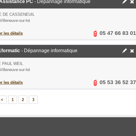
Assistance PC
- Dépannage informatique
E DE CASSENEUIL
Villeneuve-sur-lot
05 47 66 83 01
er les détails
1formatic
- Dépannage informatique
 PAUL WEIL
Villeneuve-sur-lot
05 53 36 52 37
er les détails
<
1
2
3