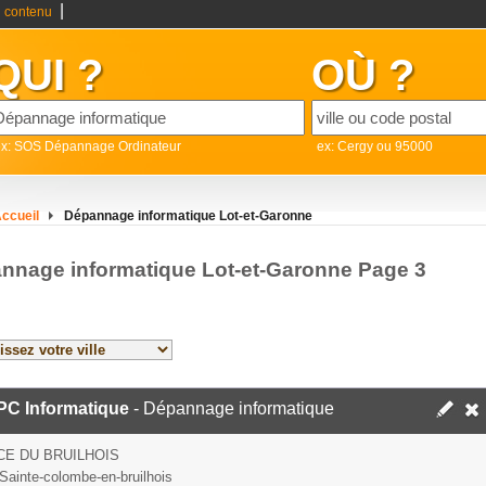
|
 contenu
QUI ?
OÙ ?
ex: SOS Dépannage Ordinateur
ex: Cergy ou 95000
ccueil
Dépannage informatique Lot-et-Garonne
nnage informatique Lot-et-Garonne Page 3
PC Informatique
- Dépannage informatique
CE DU BRUILHOIS
Sainte-colombe-en-bruilhois