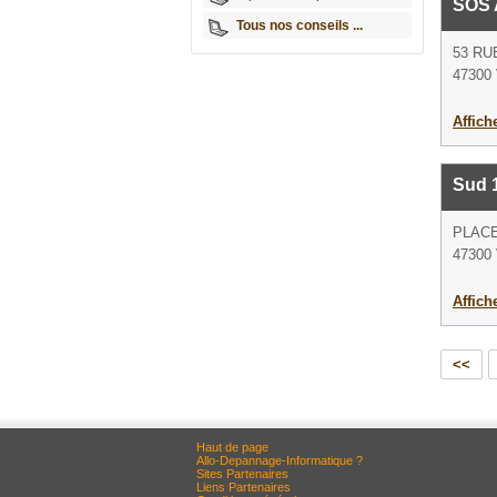
SOS 
Tous nos conseils ...
53 RU
47300 
Affich
Sud 
PLACE
47300 
Affich
<<
Haut de page
Allo-Depannage-Informatique ?
Sites Partenaires
Liens Partenaires