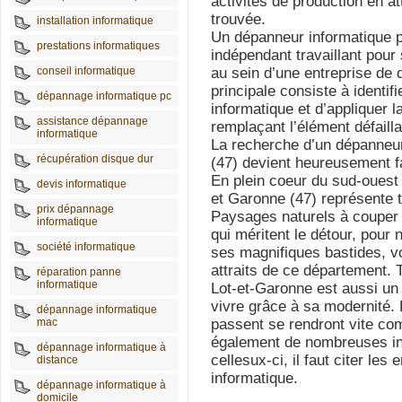
activités de production en at
trouvée.
installation informatique
Un dépanneur informatique p
prestations informatiques
indépendant travaillant pour
conseil informatique
au sein d’une entreprise de
principale consiste à identif
dépannage informatique pc
informatique et d’appliquer l
assistance dépannage
remplaçant l’élément défailla
informatique
La recherche d’un dépanneur
récupération disque dur
(47) devient heureusement fa
En plein coeur du sud-ouest 
devis informatique
et Garonne (47) représente 
prix dépannage
Paysages naturels à couper 
informatique
qui méritent le détour, pour 
société informatique
ses magnifiques bastides, v
attraits de ce département. T
réparation panne
informatique
Lot-et-Garonne est aussi un t
vivre grâce à sa modernité. 
dépannage informatique
mac
passent se rendront vite co
également de nombreuses in
dépannage informatique à
cellesux-ci, il faut citer les
distance
informatique.
dépannage informatique à
domicile