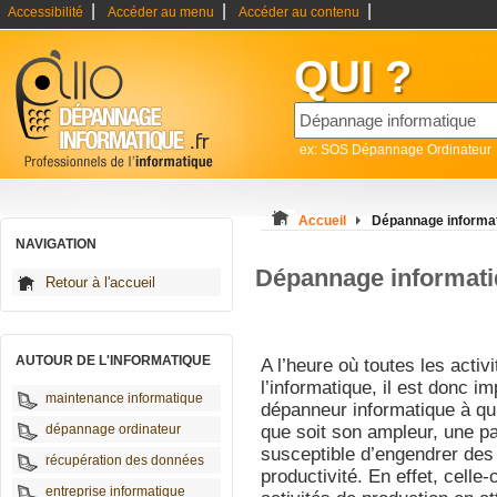
|
|
|
Accessibilité
Accéder au menu
Accéder au contenu
QUI ?
ex: SOS Dépannage Ordinateur
Accueil
Dépannage informat
NAVIGATION
Dépannage informati
Retour à l'accueil
AUTOUR DE L'INFORMATIQUE
A l’heure où toutes les activ
l’informatique, il est donc i
maintenance informatique
dépanneur informatique à qui
dépannage ordinateur
que soit son ampleur, une pa
susceptible d’engendrer des
récupération des données
productivité. En effet, celle-
entreprise informatique