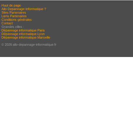
Haut de page
Allo-Depannage-Informatique ?
Sites Partenaires
Liens Partenaires
Conditions générales
Contact
Grandes villes :
Dépannage informatique Paris
Dépannage informatique Lyon
Dépannage informatique Marseille
© 2026 allo-depannage-informatique.fr