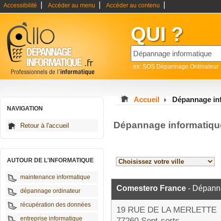
|
|
|
Accessibilité
Accéder au menu
Accéder au contenu
QUI ?
ex: SOS Dépannage Ordinateur
Accueil
Dépannage inf
NAVIGATION
Dépannage informatiqu
Retour à l'accueil
AUTOUR DE L'INFORMATIQUE
maintenance informatique
Comestero France
- Dépanna
dépannage ordinateur
récupération des données
19 RUE DE LA MERLETTE
entreprise informatique
77260 Sept-sorts