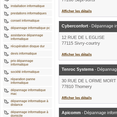
installation informatique
Afficher les détails
prestations informatiques
conseil informatique
Cyberconfort
- Dépannage in
dépannage informatique pc
assistance dépannage
12 RUE DE L EGLISE
informatique
77115 Sivry-courtry
récupération disque dur
devis informatique
Afficher les détails
prix dépannage
informatique
Tenroc Systems
- Dépannage
société informatique
réparation panne
30 RUE DE L ORME MORT
informatique
77810 Thomery
dépannage informatique
mac
Afficher les détails
dépannage informatique à
distance
dépannage informatique à
Apicomm
- Dépannage infor
domicile