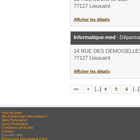
77127 Lieusaint
Afficher les détails
Informatique-med
- Dépanna
14 RUE DES DEMOISELLE
77127 Lieusaint
Afficher les détails
[...]
[...]
<<
<
4
5
6
Haut de page
Allo-Depannage-Informatique ?
Sites Partenaires
Liens Partenaires
Conditions générales
Contact
Grandes villes :
Dépannage informatique Paris