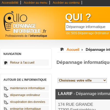
|
|
|
Accessibilité
Accéder au menu
Accéder au contenu
QUI ?
ex: SOS Dépannage Ordinateur
Accueil
Dépannage inf
NAVIGATION
Dépannage informatique
Retour à l'accueil
AUTOUR DE L'INFORMATIQUE
maintenance informatique
LAARIF
- Dépannage informa
dépannage ordinateur
récupération des données
174 RUE GRANDE
entreprise informatique
77300 Fontainebleau