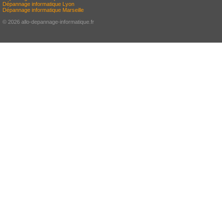
Dépannage informatique Lyon
Dépannage informatique Marseille
© 2026 allo-depannage-informatique.fr