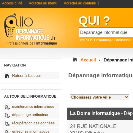
|
|
|
Accessibilité
Accéder au menu
Accéder au contenu
QUI ?
ex: SOS Dépannage Ordinateur
Accueil
Dépannage in
NAVIGATION
Dépannage informatiqu
Retour à l'accueil
AUTOUR DE L'INFORMATIQUE
maintenance informatique
La Dome Informatique
- Dép
dépannage ordinateur
récupération des données
24 RUE NATIONALE
entreprise informatique
83190 Ollioules