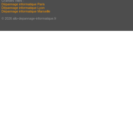
Grandes villes :
Dépannage informatique Paris
Dépannage informatique Lyon
Dépannage informatique Marseille
© 2026 allo-depannage-informatique.fr