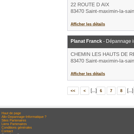
22 ROUTE D AIX
83470 Saint-maximin-la-sai
Afficher les détails
Planat Franck
- Dépannage i
CHEMIN LES HAUTS DE R
83470 Saint-maximin-la-sai
Afficher les détails
[...]
[...]
<<
<
6
7
8
Haut de page
Allo-Depannage-Informatique ?
Sites Partenaires
Liens Partenaires
Conditions générales
Contact