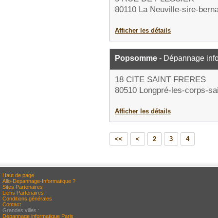
80110 La Neuville-sire-bern
Afficher les détails
Popsomme
- Dépannage inf
18 CITE SAINT FRERES
80510 Longpré-les-corps-sa
Afficher les détails
<<
<
2
3
4
Haut de page
Allo-Depannage-Informatique ?
Sites Partenaires
Liens Partenaires
Conditions générales
Contact
Grandes villes :
Dépannage informatique Paris