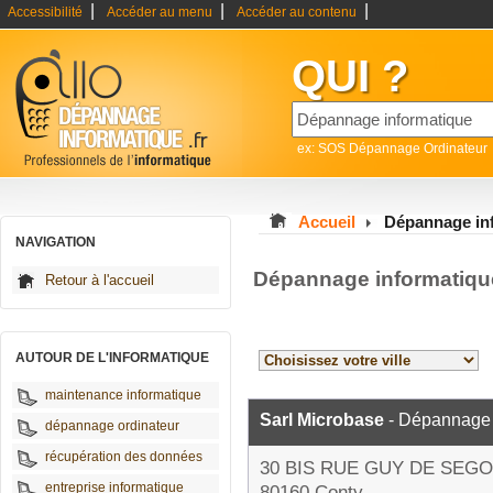
|
|
|
Accessibilité
Accéder au menu
Accéder au contenu
QUI ?
ex: SOS Dépannage Ordinateur
Accueil
Dépannage in
NAVIGATION
Dépannage informatiq
Retour à l'accueil
AUTOUR DE L'INFORMATIQUE
maintenance informatique
Sarl Microbase
- Dépannage 
dépannage ordinateur
récupération des données
30 BIS RUE GUY DE SEG
entreprise informatique
80160 Conty