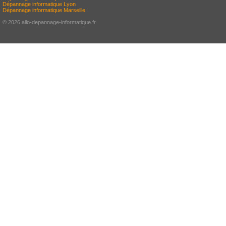
Dépannage informatique Lyon
Dépannage informatique Marseille
© 2026 allo-depannage-informatique.fr