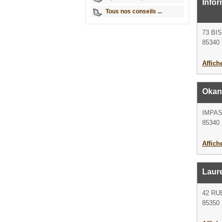
Info
Tous nos conseils ...
73 BI
85340 L
Affich
Okan
IMPAS
85340 L
Affich
Laur
42 RU
85350 L