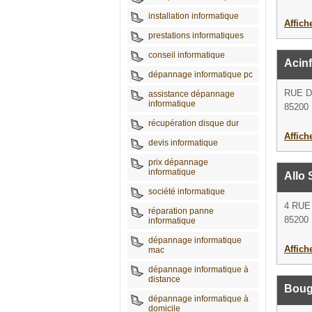
installation informatique
Affich
prestations informatiques
conseil informatique
Acin
dépannage informatique pc
RUE 
assistance dépannage
informatique
85200 
récupération disque dur
Affich
devis informatique
prix dépannage
informatique
Allo 
société informatique
4 RUE
réparation panne
85200 
informatique
dépannage informatique
Affich
mac
dépannage informatique à
distance
Boug
dépannage informatique à
domicile