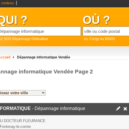
|
 contenu
QUI ?
OÙ ?
ex: SOS Dépannage Ordinateur
ex: Cergy ou 95000
ccueil
Dépannage informatique Vendée
nnage informatique Vendée Page 2
NFORMATIQUE
- Dépannage informatique
DU DOCTEUR FLEURANCE
Fontenay-le-comte