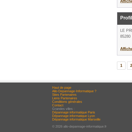
Affich
Profi
LE PR
85280 
Affich
1
Haut de page
Allo-Depannage-Informatique ?
Sites Partenaires
Liens Partenaires
Conditions générales
Contact
Grandes villes :
Dépannage informatique Paris
Dépannage informatique Lyon
Dépannage informatique Marseille
© 2026 allo-depannage-informatique.fr