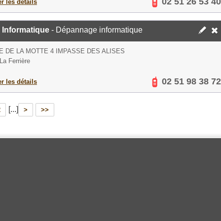
02 51 26 53 40
er les détails
l Informatique
- Dépannage informatique
E DE LA MOTTE 4 IMPASSE DES ALISES
La Ferrière
02 51 98 38 72
er les détails
[...]
2
>
>>