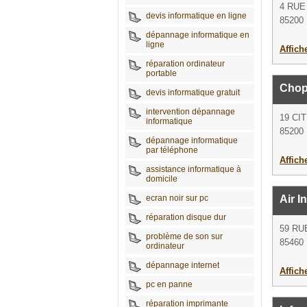
4 RUE
devis informatique en ligne
85200 
dépannage informatique en
ligne
Affich
réparation ordinateur
portable
Chop
devis informatique gratuit
intervention dépannage
19 CI
informatique
85200 
dépannage informatique
par téléphone
Affich
assistance informatique à
domicile
ecran noir sur pc
Air I
réparation disque dur
59 RU
problème de son sur
85460 
ordinateur
dépannage internet
Affich
pc en panne
réparation imprimante