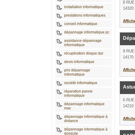
8 RU
installation informatique
14320 
prestations informatiques
Affich
conseil informatique
dépannage informatique pc
Dépa
assistance dépannage
informatique
9 RUE
récupération disque dur
14170 
devis informatique
Affich
prix dépannage
informatique
société informatique
Astuc
réparation panne
informatique
6 RUE
dépannage informatique
14210 
mac
dépannage informatique à
Affich
distance
dépannage informatique à
domicile