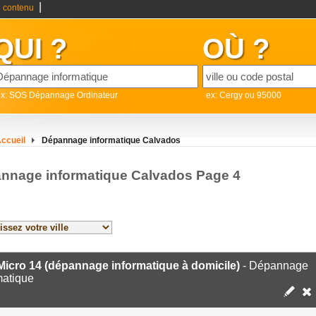
|
 contenu
QUI ?
OÙ ?
ex: SOS Dépannage Ordinateur
ex: Cergy ou 95000
ccueil
Dépannage informatique Calvados
nnage informatique Calvados Page 4
icro 14 (dépannage informatique à domicile)
- Dépannage
matique