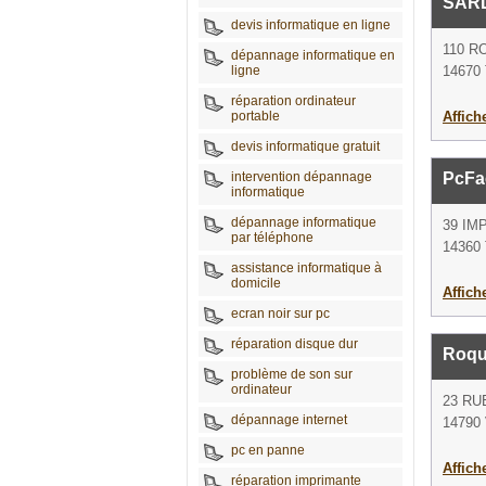
SAR
devis informatique en ligne
110 R
dépannage informatique en
ligne
14670 
réparation ordinateur
portable
Affich
devis informatique gratuit
intervention dépannage
PcFac
informatique
dépannage informatique
39 IM
par téléphone
14360 
assistance informatique à
domicile
Affich
ecran noir sur pc
réparation disque dur
Roqu
problème de son sur
ordinateur
23 RU
dépannage internet
14790 
pc en panne
Affich
réparation imprimante