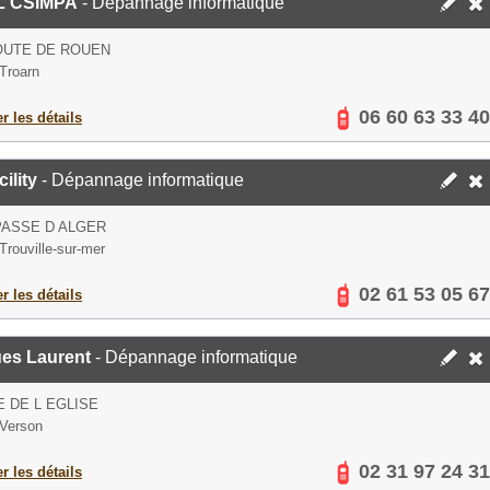
L CSIMPA
- Dépannage informatique
OUTE DE ROUEN
Troarn
06 60 63 33 40
er les détails
ility
- Dépannage informatique
PASSE D ALGER
Trouville-sur-mer
02 61 53 05 67
er les détails
es Laurent
- Dépannage informatique
E DE L EGLISE
Verson
02 31 97 24 31
er les détails