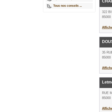
CHA
Tous nos conseils ...
322 B
85000 
Affich
DOU
35 RU
85000 
Affich
Letm
RUE 
85000 
Affich