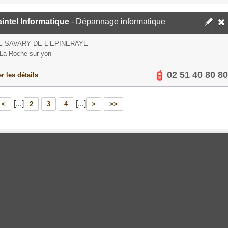
ntel Informatique
- Dépannage informatique
E SAVARY DE L EPINERAYE
La Roche-sur-yon
02 51 40 80 80
er les détails
[...]
[...]
<
2
3
4
>
>>