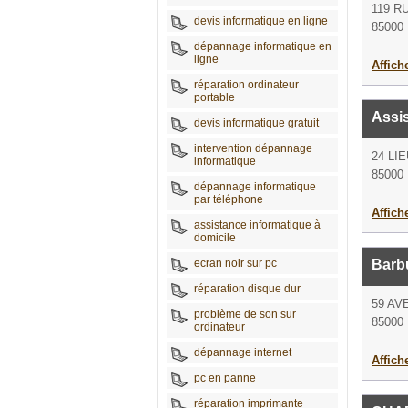
119 
devis informatique en ligne
85000 
dépannage informatique en
ligne
Affich
réparation ordinateur
portable
Assi
devis informatique gratuit
intervention dépannage
24 LI
informatique
85000 
dépannage informatique
par téléphone
Affich
assistance informatique à
domicile
ecran noir sur pc
Barb
réparation disque dur
59 AV
problème de son sur
85000 
ordinateur
dépannage internet
Affich
pc en panne
réparation imprimante