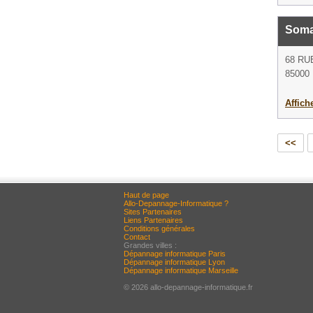
Somai
68 RU
85000 
Affich
<<
Haut de page
Allo-Depannage-Informatique ?
Sites Partenaires
Liens Partenaires
Conditions générales
Contact
Grandes villes :
Dépannage informatique Paris
Dépannage informatique Lyon
Dépannage informatique Marseille
© 2026 allo-depannage-informatique.fr