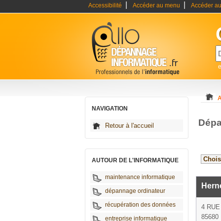
|
|
Accessibilité
Accéder au menu
Accéder au
A
NAVIGATION
Dépa
Retour à l'accueil
AUTOUR DE L'INFORMATIQUE
maintenance informatique
Hern
dépannage ordinateur
récupération des données
4 RUE
85680 
entreprise informatique