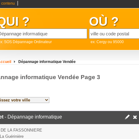
|
 contenu
QUI ?
OÙ ?
ex: SOS Dépannage Ordinateur
ex: Cergy ou 95000
ccueil
Dépannage informatique Vendée
nnage informatique Vendée Page 3
et
- Dépannage informatique
 DE LA FASSONNIERE
La Guérinière