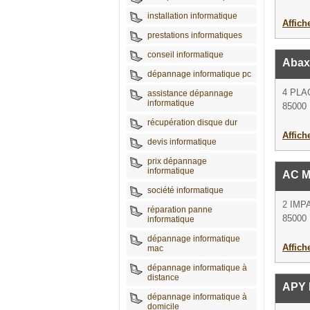
installation informatique
Affich
prestations informatiques
conseil informatique
Abax
dépannage informatique pc
4 PL
assistance dépannage
informatique
85000 
récupération disque dur
Affich
devis informatique
prix dépannage
informatique
AC M
société informatique
2 IMP
réparation panne
85000 
informatique
dépannage informatique
Affich
mac
dépannage informatique à
distance
APY 
dépannage informatique à
domicile